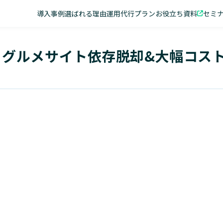
導入事例
選ばれる理由
運用代行プラン
お役立ち資料
セミ
し、グルメサイト依存脱却&大幅コス