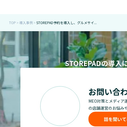
TOP
導入事例
STOREPAD予約を導入し、グルメサイ...
＞
＞
STOREPADの
お問い合
MEO対策とメディア
の店舗運営のお悩み
話を聞いて