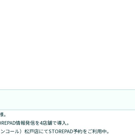
c様。
REPAD情報発信を4店舗で導入。
カフェ アンコール）松戸店にてSTOREPAD予約をご利用中。