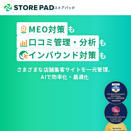
ストアパッド
MEO対策
も
口コミ管理・分析
も
インバウンド対策
も
さまざまな店舗集客サイトを一元管理。
AIで効率化・最適化