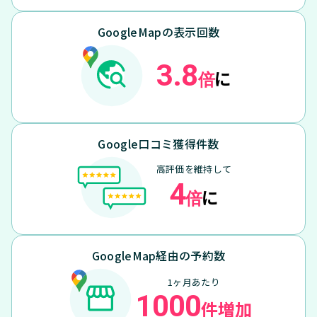
GoogleMapの表示回数
3.8
に
倍
Google口コミ獲得件数
高評価を維持して
4
に
倍
GoogleMap経由の予約数
1ヶ月あたり
1000
件増加