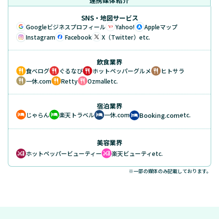
連携媒体紹介
SNS・地図サービス
Googleビジネスプロフィール
Yahoo!
Appleマップ
Instagram
Facebook
X（Twitter）
etc.
飲食業界
食べログ
ぐるなび
ホットペッパーグルメ
ヒトサラ
一休.com
Retty
Ozmall
etc.
宿泊業界
じゃらん
楽天トラベル
一休.com
Booking.com
etc.
美容業界
ホットペッパービューティー
楽天ビューティ
etc.
※一部の媒体のみ記載しております。