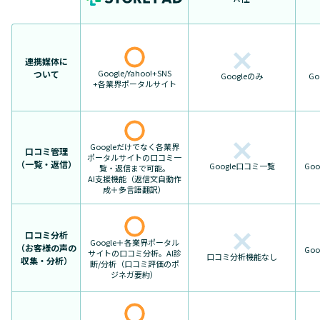
連携媒体に
Google/Yahoo!+SNS
ついて
Googleのみ
Go
+各業界ポータルサイト
Googleだけでなく各業界
口コミ管理
ポータルサイトの口コミ一
（一覧・返信）
Google口コミ一覧
Go
覧・返信まで可能。
AI支援機能（返信文自動作
成＋多言語翻訳）
口コミ分析
Google＋各業界ポータル
（お客様の声の
Go
サイトの口コミ分析。AI診
口コミ分析機能なし
収集・分析）
断/分析（口コミ評価のポ
ジネガ要約）