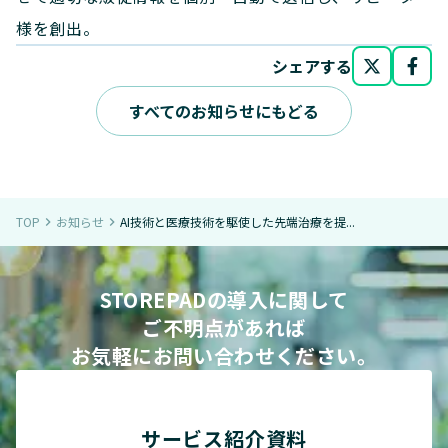
様を創出。
シェアする
すべてのお知らせにもどる
TOP
お知らせ
AI技術と医療技術を駆使した先端治療を提...
navigate_next
navigate_next
STOREPADの導入に関して
ご不明点があれば
お気軽にお問い合わせください。
サービス紹介資料