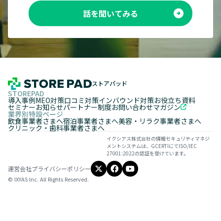
話を聞いてみる
ストアパッド
STOREPAD
導入事例
MEO対策
口コミ対策
インバウンド対策
お役立ち資料
セミナー
お知らせ
パートナー制度
お問い合わせ
マガジン
業界別特設ページ
飲食事業者さまへ
宿泊事業者さまへ
美容・リラク事業者さまへ
クリニック・歯科事業者さまへ
イクシアス株式会社の情報セキュリティマネジ
メントシステムは、GCERTIにてISO/IEC
27001:2022の認証を受けています。
運営会社
プライバシーポリシー
© IXYAS Inc. All Rights Reserved.