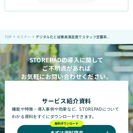
TOP
セミナー
デジタル化と従業員満足度でスタッフ定着率...
navigate_next
navigate_next
STOREPADの導入に関して
ご不明点があれば
お気軽にお問い合わせください。
サービス紹介資料
機能や特徴・導入事例や効果など、STOREPADについて
わかる資料をすぐにダウンロードできます。
無料ダウンロード
まずは資料請求