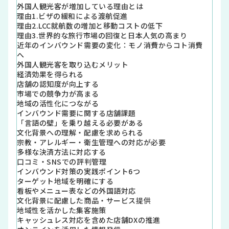
外国人観光客が増加している理由とは
理由1.ビザの緩和による渡航促進
理由2.LCC就航数の増加と移動コストの低下
理由3.世界的な旅行市場の回復と日本人気の高まり
近年のインバウンド需要の変化：モノ消費からコト消費
へ
外国人観光客を取り込むメリット
経済効果を得られる
店舗の認知度が向上する
市場での競争力が高まる
地域の活性化につながる
インバウンド需要に関する店舗課題
「言語の壁」を乗り越える必要がある
文化背景への理解・配慮を求められる
宗教・アレルギー・衛生管理への対応が必要
多様な決済方法に対応する
口コミ・SNSでの評判管理
インバウンド対策の実践ポイント6つ
ターゲット地域を明確にする
看板やメニュー表などの外国語対応
文化背景に配慮した商品・サービス提供
地域性を活かした集客施策
キャッシュレス対応を含めた店舗DXの推進