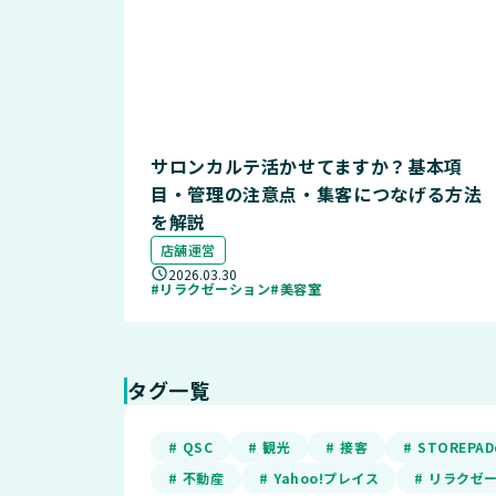
サロンカルテ活かせてますか？基本項
目・管理の注意点・集客につなげる方法
を解説
店舗運営
2026.03.30
#リラクゼーション
#美容室
タグ一覧
# QSC
# 観光
# 接客
# STOREP
# 不動産
# Yahoo!プレイス
# リラクゼ