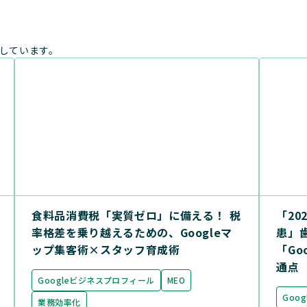
しています。
食料品消費税「実質ゼロ」に備える！ 税
「20
率格差を乗り越えるための、Googleマ
患」
ップ集客術×スタッフ育成術
「Go
通点
Googleビジネスプロフィール
MEO
Goo
業務効率化