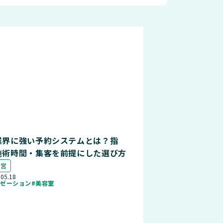
業界に強い予約システムとは？指
施術時間・集客を前提にした選び方
運営
.05.18
クゼーション
#美容室