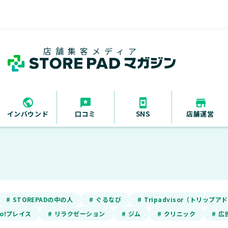
店舗集客メディア
インバウンド
口コミ
SNS
店舗運営
# STOREPADの中の人
# ぐるなび
# Tripadvisor（トリップ
oo!プレイス
# リラクゼーション
# ジム
# クリニック
# 広