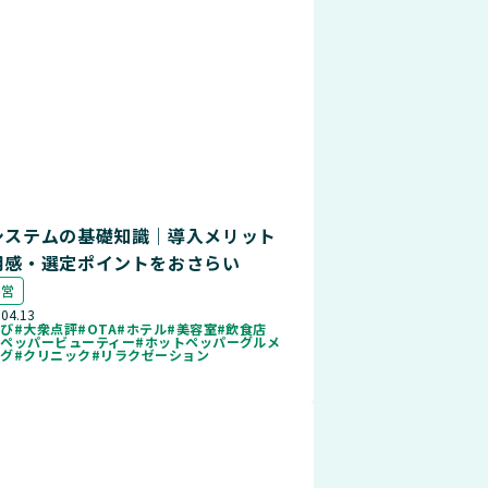
システムの基礎知識｜導入メリット
用感・選定ポイントをおさらい
運営
.04.13
なび
#大衆点評
#OTA
#ホテル
#美容室
#飲食店
トペッパービューティー
#ホットペッパーグルメ
ログ
#クリニック
#リラクゼーション