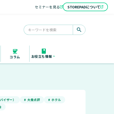
セミナーを見る
STOREPADについて
search
お役立ち情報
keyboard_arrow_up
コラム
お役立ち資料
セミナー
導入事例
アドバイザー）
# 大衆点評
# ホテル
告