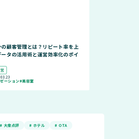
ンの顧客管理とは？リピート率を上
データの活用術と運営効率化のポイ
運営
.03.23
クゼーション
#美容室
# 大衆点評
# ホテル
# OTA