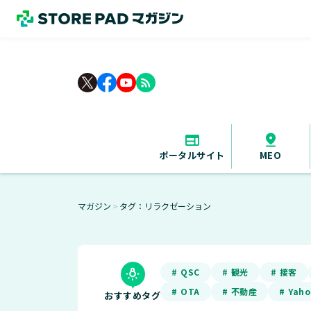
rss_feed
ポータルサイト
MEO
マガジン
タグ：リラクゼーション
＞
# QSC
# 観光
# 接客
# OTA
# 不動産
# Yah
おすすめタグ