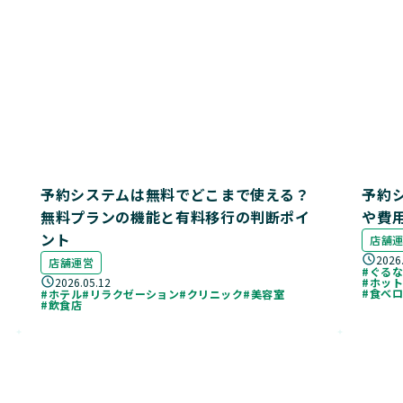
予約システムは無料でどこまで使える？
予約
無料プランの機能と有料移行の判断ポイ
や費
ント
店舗
2026
店舗運営
#ぐる
2026.05.12
#ホッ
#食べ
#ホテル
#リラクゼーション
#クリニック
#美容室
#飲食店