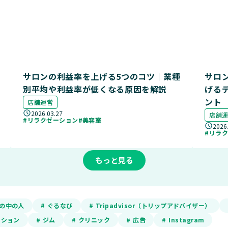
サロンの利益率を上げる5つのコツ｜業種
サロ
別平均や利益率が低くなる原因を解説
げる
ント
店舗運営
2026.03.27
店舗
#リラクゼーション
#美容室
2026
#リラ
もっと見る
ADの中の人
# ぐるなび
# Tripadvisor（トリップアドバイザー）
ーション
# ジム
# クリニック
# 広告
# Instagram