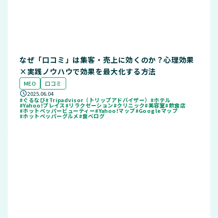
なぜ「口コミ」は集客・売上に効くのか？心理効果
×実践ノウハウで効果を最大化する方法
MEO
口コミ
2025.06.04
#ぐるなび
#Tripadvisor（トリップアドバイザー）
#ホテル
#Yahoo!プレイス
#リラクゼーション
#クリニック
#美容室
#飲食店
#ホットペッパービューティー
#Yahoo!マップ
#Googleマップ
#ホットペッパーグルメ
#食べログ