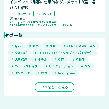
インバウンド集客に効果的なグルメサイト9選！選
び方も解説
ポータルサイト
インバウンド
2025.02.27
#Googleマップ
#食べログ
#大衆点評
#Tripadvisor（トリップアドバイザー）
#ぐるなび
タグ一覧
# QSC
# 観光
# 接客
# STOREPADの中の人
# ぐるなび
# Tripadvisor（トリップアドバイザー）
# 大衆点評
# ホテル
# OTA
# 不動産
# Yahoo!プレイス
# リラクゼーション
# ジム
# クリニック
# 広告
# Instagram
タグをもっと見る