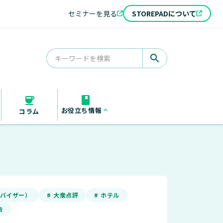
セミナーを見る
STOREPADについて
search
お役立ち情報
keyboard_arrow_up
コラム
お役立ち資料
セミナー
導入事例
アドバイザー）
# 大衆点評
# ホテル
告