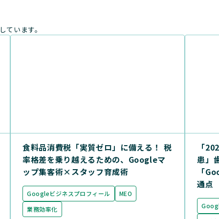
しています。
食料品消費税「実質ゼロ」に備える！ 税
「20
率格差を乗り越えるための、Googleマ
患」
ップ集客術×スタッフ育成術
「Go
通点
Googleビジネスプロフィール
MEO
Goo
業務効率化