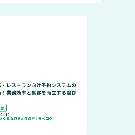
店・レストラン向け予約システムの
術！業務効率と集客を両立する選び
運営
.04.10
店
#ぐるなび
#大衆点評
#食べログ