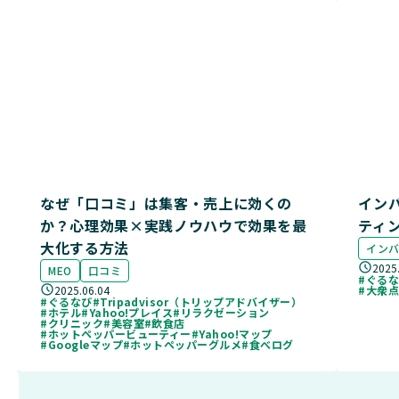
なぜ「口コミ」は集客・売上に効くの
イン
か？心理効果×実践ノウハウで効果を最
ティ
大化する方法
イン
2025
MEO
口コミ
#ぐる
2025.06.04
#大衆
#ぐるなび
#Tripadvisor（トリップアドバイザー）
#ホテル
#Yahoo!プレイス
#リラクゼーション
#クリニック
#美容室
#飲食店
#ホットペッパービューティー
#Yahoo!マップ
#Googleマップ
#ホットペッパーグルメ
#食べログ