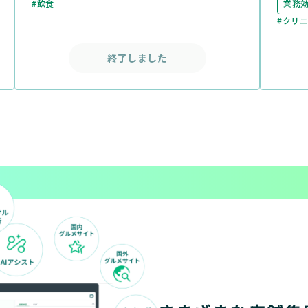
#飲食
業務
#クリ
終了しました