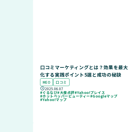
口コミマーケティングとは？効果を最大
化する実践ポイント5選と成功の秘訣
MEO
口コミ
2025.06.07
#ぐるなび
#大衆点評
#Yahoo!プレイス
#ホットペッパービューティー
#Googleマップ
#Yahoo!マップ