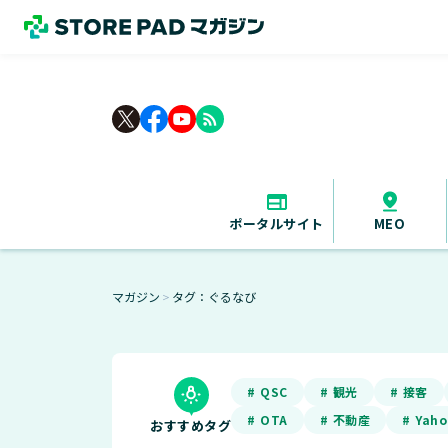
rss_feed
ポータルサイト
MEO
マガジン
タグ：ぐるなび
＞
# QSC
# 観光
# 接客
# OTA
# 不動産
# Yah
おすすめタグ