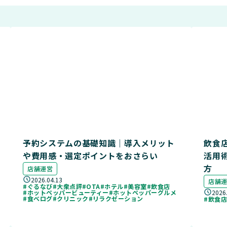
予約システムの基礎知識｜導入メリット
飲食
や費用感・選定ポイントをおさらい
活用
方
店舗運営
2026.04.13
店舗
#ぐるなび
#大衆点評
#OTA
#ホテル
#美容室
#飲食店
2026
#ホットペッパービューティー
#ホットペッパーグルメ
#食べログ
#クリニック
#リラクゼーション
#飲食