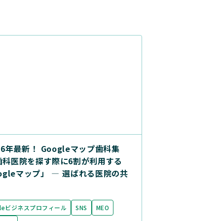
26年最新！ Googleマップ歯科集
歯科医院を探す際に6割が利用する
ogleマップ」 ― 選ばれる医院の共
gleビジネスプロフィール
SNS
MEO