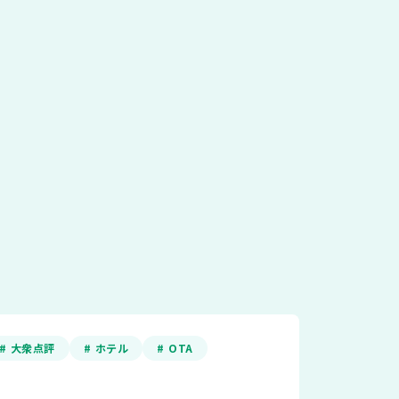
# 大衆点評
# ホテル
# OTA