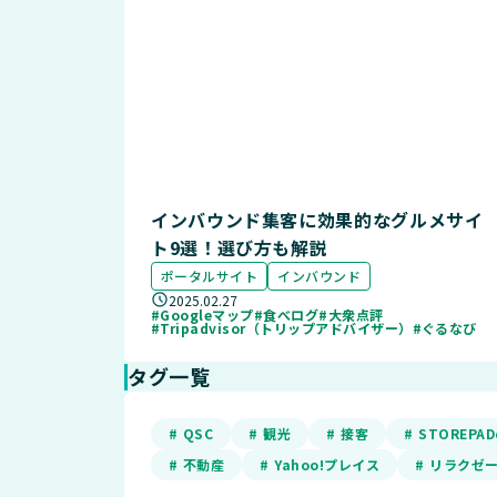
インバウンド集客に効果的なグルメサイ
ト9選！選び方も解説
ポータルサイト
インバウンド
2025.02.27
#Googleマップ
#食べログ
#大衆点評
#Tripadvisor（トリップアドバイザー）
#ぐるなび
タグ一覧
# QSC
# 観光
# 接客
# STOREP
# 不動産
# Yahoo!プレイス
# リラクゼ