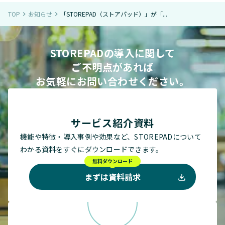
TOP
お知らせ
「STOREPAD（ストアパッド）」が「...
navigate_next
navigate_next
STOREPADの導入に関して
ご不明点があれば
お気軽にお問い合わせください。
サービス紹介資料
機能や特徴・導入事例や効果など、STOREPADについて
わかる資料をすぐにダウンロードできます。
無料ダウンロード
まずは資料請求