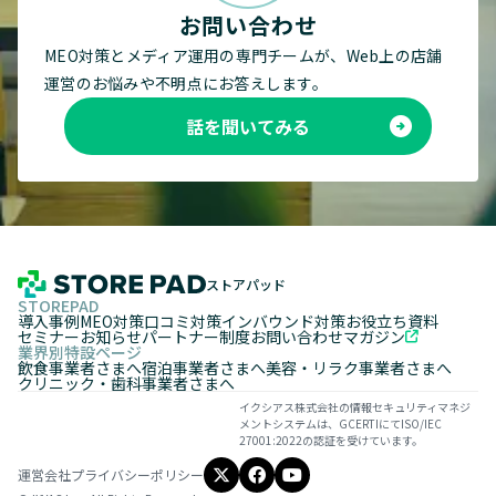
お問い合わせ
MEO対策とメディア運用の専門チームが、Web上の店舗
運営のお悩みや不明点にお答えします。
話を聞いてみる
ストアパッド
STOREPAD
導入事例
MEO対策
口コミ対策
インバウンド対策
お役立ち資料
セミナー
お知らせ
パートナー制度
お問い合わせ
マガジン
業界別特設ページ
飲食事業者さまへ
宿泊事業者さまへ
美容・リラク事業者さまへ
クリニック・歯科事業者さまへ
イクシアス株式会社の情報セキュリティマネジ
メントシステムは、GCERTIにてISO/IEC
27001:2022の認証を受けています。
運営会社
プライバシーポリシー