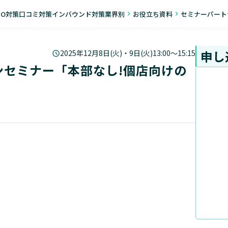
EO対策
口コミ対策
インバウンド対策
業界別
お役立ち資料
セミナー
パート
navigate_next
navigate_next
申し
2025年12月8日(火)・9日(火)13:00〜15:15
セミナー「本部なし!個店向けの