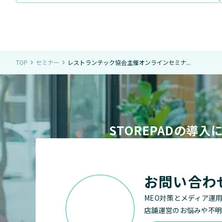
TOP
セミナー
レストランテック協会主催オンラインセミナ...
navigate_next
navigate_next
STOREPADの
お問い合わ
MEO対策とメディア運
店舗運営のお悩みや不明