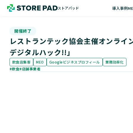
導入事例
M
ストアパッド
開催終了
レストランテック協会主催オンライン
デジタルハック!!」
飲食店集客
MEO
Googleビジネスプロフィール
業務効率化
#飲食
#店舗事業者