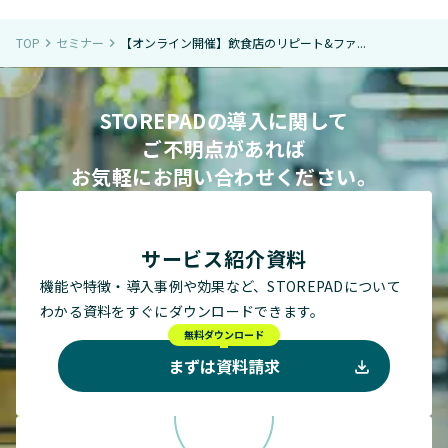
TOP
セミナー
【オンライン開催】飲食店のリピート&ファ...
navigate_next
navigate_next
STOREPADの導入に関して
ご不明点があれば
お気軽にお問い合わせください。
サービス紹介資料
機能や特徴・導入事例や効果など、STOREPADについて
わかる資料をすぐにダウンロードできます。
無料ダウンロード
まずは資料請求