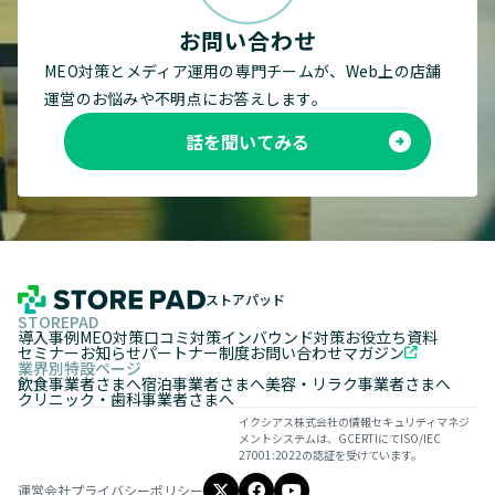
お問い合わせ
MEO対策とメディア運用の専門チームが、Web上の店舗
運営のお悩みや不明点にお答えします。
話を聞いてみる
ストアパッド
STOREPAD
導入事例
MEO対策
口コミ対策
インバウンド対策
お役立ち資料
セミナー
お知らせ
パートナー制度
お問い合わせ
マガジン
業界別特設ページ
飲食事業者さまへ
宿泊事業者さまへ
美容・リラク事業者さまへ
クリニック・歯科事業者さまへ
イクシアス株式会社の情報セキュリティマネジ
メントシステムは、GCERTIにてISO/IEC
27001:2022の認証を受けています。
運営会社
プライバシーポリシー