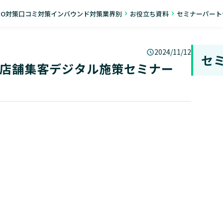
EO対策
口コミ対策
インバウンド対策
業界別
お役立ち資料
セミナー
パート
navigate_next
navigate_next
2024/11/12
セ
促】店舗集客デジタル施策セミナー