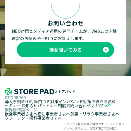
お問い合わせ
MEO対策とメディア運用の専門チームが、Web上の店舗
運営のお悩みや不明点にお答えします。
話を聞いてみる
ストアパッド
STOREPAD
導入事例
MEO対策
口コミ対策
インバウンド対策
お役立ち資料
セミナー
お知らせ
パートナー制度
お問い合わせ
マガジン
業界別特設ページ
飲食事業者さまへ
宿泊事業者さまへ
美容・リラク事業者さまへ
クリニック・歯科事業者さまへ
イクシアス株式会社の情報セキュリティマネジ
メントシステムは、GCERTIにてISO/IEC