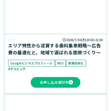
インバウンド
業界
クリニック
宿泊
飲食
店舗事業者
ステータス
受付中
アーカイブ配信中
2026/7/30(木)20:00-21:00
エリア特性から逆算する歯科集患戦略〜広告
費の最適化と、地域で選ばれる医院づくり〜
Googleビジネスプロフィール
MEO
業務効率化
#クリニック
お申し込み受付中