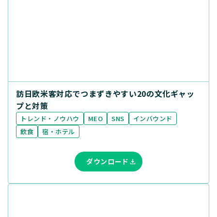
ポータルサイト
業界
飲食
ビューティ・リラク
宿・ホテル
クリニック
資料の種類
トレンド・ノウハウ
調査レポート
訪日欧米客対応でつまずきやすい20の文化ギャッ
プと対策
トレンド・ノウハウ
MEO
SNS
インバウンド
飲食
宿・ホテル
ダウンロード