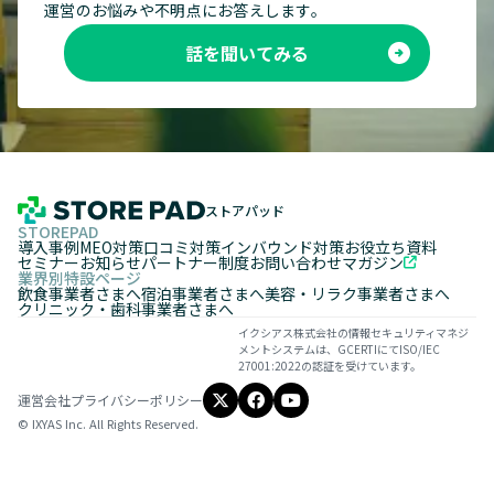
運営のお悩みや不明点にお答えします。
話を聞いてみる
ストアパッド
STOREPAD
導入事例
MEO対策
口コミ対策
インバウンド対策
お役立ち資料
セミナー
お知らせ
パートナー制度
お問い合わせ
マガジン
業界別特設ページ
飲食事業者さまへ
宿泊事業者さまへ
美容・リラク事業者さまへ
クリニック・歯科事業者さまへ
イクシアス株式会社の情報セキュリティマネジ
メントシステムは、GCERTIにてISO/IEC
27001:2022の認証を受けています。
運営会社
プライバシーポリシー
© IXYAS Inc. All Rights Reserved.