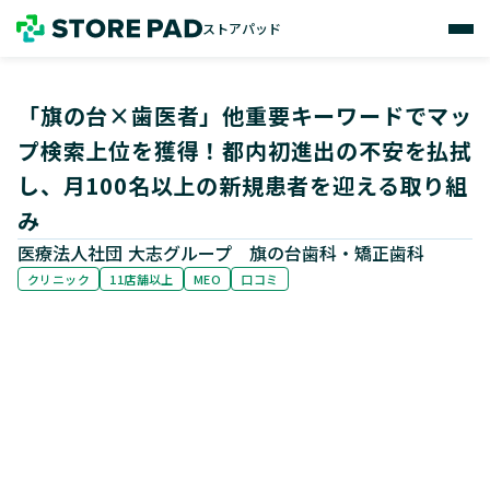
ストアパッド
ストアパッド
「旗の台×歯医者」他重要キーワードでマッ
プ検索上位を獲得！都内初進出の不安を払拭
し、月100名以上の新規患者を迎える取り組
み
医療法人社団 大志グループ 旗の台歯科・矯正歯科
クリニック
11店舗以上
MEO
口コミ