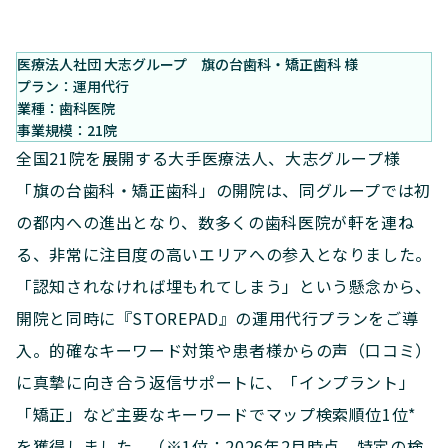
医療法人社団 大志グループ 旗の台歯科・矯正歯科 様
プラン：運用代行
業種：歯科医院
事業規模：21院
全国21院を展開する大手医療法人、大志グループ様
「旗の台歯科・矯正歯科」の開院は、同グループでは初
の都内への進出となり、数多くの歯科医院が軒を連ね
る、非常に注目度の高いエリアへの参入となりました。
「認知されなければ埋もれてしまう」という懸念から、
開院と同時に『STOREPAD』の運用代行プランをご導
入。的確なキーワード対策や患者様からの声（口コミ）
に真摯に向き合う返信サポートに、「インプラント」
「矯正」など主要なキーワードでマップ検索順位1位*
を獲得しました。（※1位：2026年2月時点、特定の検