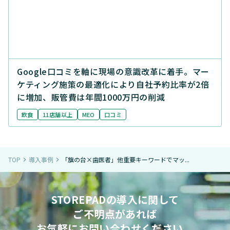
Google口コミを軸に現場の意識改革に着手。マー
ケティング施策の最適化により自社予約比率が2倍
に増加、販管費は年間1000万円の削減
飲食
11店舗以上
MEO
口コミ
TOP
導入事例
「旗の台×歯医者」他重要キーワードでマッ...
navigate_next
navigate_next
STOREPADの導入に関して
ご不明点があれば
お気軽にお問い合わせください。