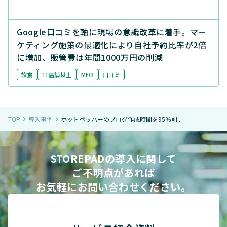
Google口コミを軸に現場の意識改革に着手。マー
ケティング施策の最適化により自社予約比率が2倍
に増加、販管費は年間1000万円の削減
飲食
11店舗以上
MEO
口コミ
TOP
導入事例
ホットペッパーのブログ作成時間を95％削...
navigate_next
navigate_next
STOREPADの導入に関して
ご不明点があれば
お気軽にお問い合わせください。