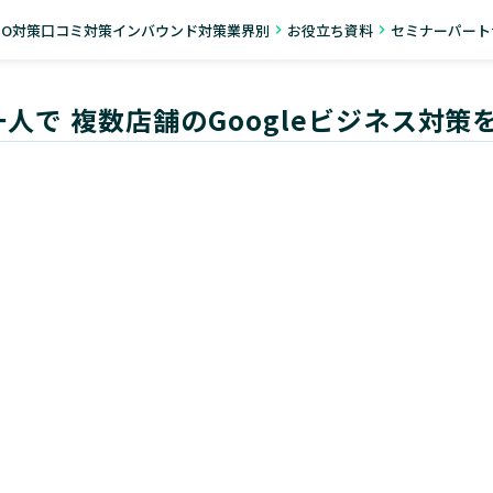
導入事例
セミナー
資料一覧
お知らせ
店舗運営マガ
EO対策
口コミ対策
インバウンド対策
業界別
お役立ち資料
セミナー
パート
navigate_next
navigate_next
一人で 複数店舗のGoogleビジネス対策