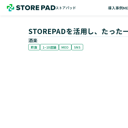
導入事例
M
ストアパッド
ストアパッド
STOREPADを活用し、たった
酒楽
飲食
1~10店舗
MEO
SNS