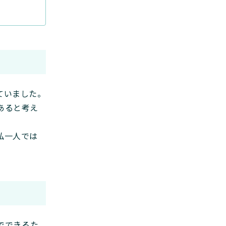
ていました。
あると考え
私一人では
面でできるた