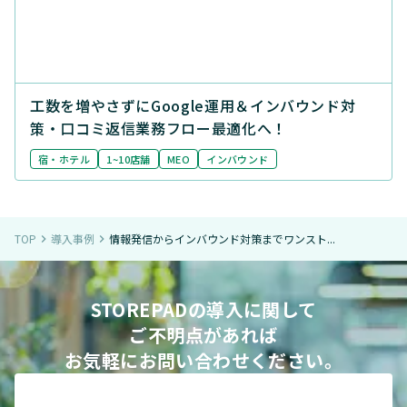
工数を増やさずにGoogle運用＆インバウンド対
策・口コミ返信業務フロー最適化へ！
宿・ホテル
1~10店舗
MEO
インバウンド
TOP
導入事例
情報発信からインバウンド対策までワンスト...
navigate_next
navigate_next
STOREPADの導入に関して
ご不明点があれば
お気軽にお問い合わせください。