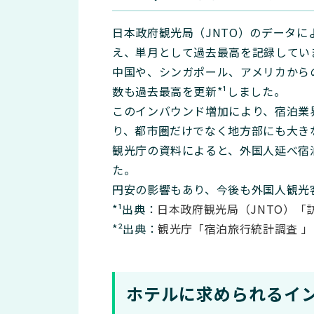
日本政府観光局（JNTO）のデータによる
え、単月として過去最高を記録してい
中国や、シンガポール、アメリカから
数も過去最高を更新*¹しました。
このインバウンド増加により、宿泊業界
り、都市圏だけでなく地方部にも大き
観光庁の資料によると、外国人延べ宿泊者
た。
円安の影響もあり、今後も外国人観光
*¹出典：
日本政府観光局（JNTO）「訪
*²出典：
観光庁「宿泊旅行統計調査 」
ホテルに求められるイ