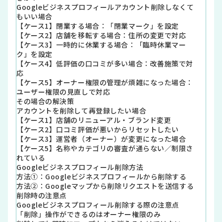
Googleビジネスプロフィールアカウント削除しなくて
もいい場合
【ケース1】閉業する場合：「閉業マーク」を設定
【ケース2】店舗を移転する場合：住所の変更で対応
【ケース3】一時的に休業する場合：「臨時休業マー
ク」を設定
【ケース4】低評価の口コミが多い場合：改善施策で対
応
【ケース5】オーナー権限の管理が煩雑になった場合：
ユーザー権限の見直しで対応
その場合の解決策
アカウントを削除して再登録したい場合
【ケース1】店舗のリニューアル・ブランド変更
【ケース2】口コミ評価が悪いからリセットしたい
【ケース3】運営者（オーナー）が変更になった場合
【ケース5】名称やカテゴリの審査が通らない／制限さ
れている
Googleビジネスプロフィール削除方法
方法①：Googleビジネスプロフィールから削除する
方法②：Googleマップから削除リクエストを送信する
削除時の注意点
Googleビジネスプロフィール削除する際の注意点
「削除」操作ができるのはオーナー権限のみ