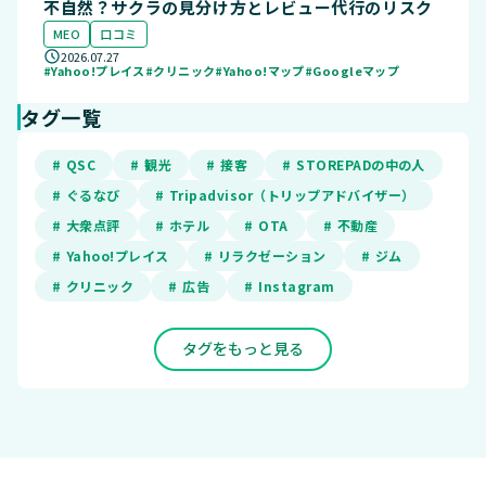
不自然？サクラの見分け方とレビュー代行のリスク
MEO
口コミ
2026.07.27
#Yahoo!プレイス
#クリニック
#Yahoo!マップ
#Googleマップ
タグ一覧
# QSC
# 観光
# 接客
# STOREPADの中の人
# ぐるなび
# Tripadvisor（トリップアドバイザー）
# 大衆点評
# ホテル
# OTA
# 不動産
# Yahoo!プレイス
# リラクゼーション
# ジム
# クリニック
# 広告
# Instagram
タグをもっと見る