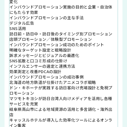
変化
インバウンドプロモーション実施の目的と企業・自治体
にもたらす効果
インバウンドプロモーションの主な手法
デジタル広告
SNS活用
訪日前・訪日中・訪日後のタイミング別プロモーション
店頭プロモーション／体験型プロモーション
インバウンドプロモーション成功のためのポイント
明確なターゲット設定と戦略設計
訴求メッセージとビジュアルの最適化
SNS拡散と口コミ形成の仕掛け
インフルエンサーの選定と連携方法
効果測定と改善PDCAの設計
インバウンドプロモーションの成功事例
北海道の地方鉄道が仕掛けたアニメコラボ戦略
ドン・キホーテが実践する訪日客向け売場設計と免税プ
ロモーション
マツモトキヨシが訪日台湾人向けメディアを活用し各種
サービスを充実
岐阜県高山市による地域資源の活用と多言語化・海外出
店
キャッスルホテルが導入した効率化ツールによるオンラ
イン集客