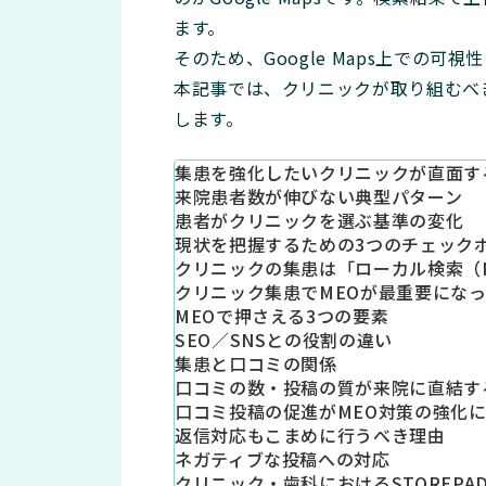
ます。
そのため、Google Maps上での
本記事では、クリニックが取り組むべ
します。
集患を強化したいクリニックが直面す
来院患者数が伸びない典型パターン
患者がクリニックを選ぶ基準の変化
現状を把握するための3つのチェック
クリニックの集患は「ローカル検索（
クリニック集患でMEOが最重要にな
MEOで押さえる3つの要素
SEO／SNSとの役割の違い
集患と口コミの関係
口コミの数・投稿の質が来院に直結す
口コミ投稿の促進がMEO対策の強化
返信対応もこまめに行うべき理由
ネガティブな投稿への対応
クリニック・歯科におけるSTOREPA