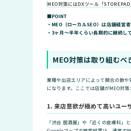
MEO対策にはDXツール「STOREPA
■POINT
・MEO（ローカルSEO）は店舗経営
・3ヶ月～半年くらい長期的に継続し
MEO対策は取り組むべ
業種や出店エリアによって競合の数や
になります。ここでは店舗がMEO対
1. 来店意欲が極めて高いユ
「渋谷 居酒屋」や「近くの皮膚科」
Googleマップの検索結果は、通常