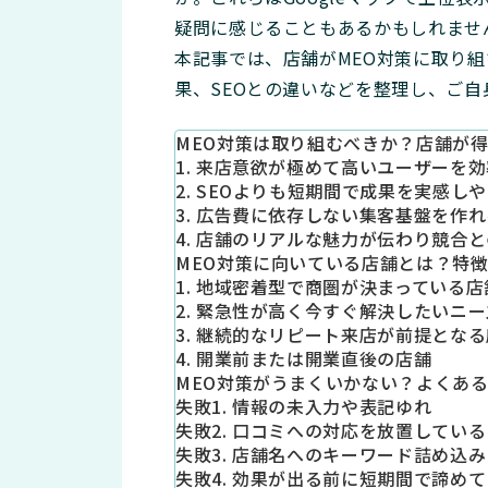
疑問に感じることもあるかもしれませ
本記事では、店舗がMEO対策に取り
果、SEOとの違いなどを整理し、ご
MEO対策は取り組むべきか？店舗が
1. 来店意欲が極めて高いユーザーを
2. SEOよりも短期間で成果を実感し
3. 広告費に依存しない集客基盤を作れ
4. 店舗のリアルな魅力が伝わり競合
MEO対策に向いている店舗とは？特
1. 地域密着型で商圏が決まっている店
2. 緊急性が高く今すぐ解決したいニ
3. 継続的なリピート来店が前提とな
4. 開業前または開業直後の店舗
MEO対策がうまくいかない？よくある
失敗1. 情報の未入力や表記ゆれ
失敗2. 口コミへの対応を放置している
失敗3. 店舗名へのキーワード詰め込み
失敗4. 効果が出る前に短期間で諦め