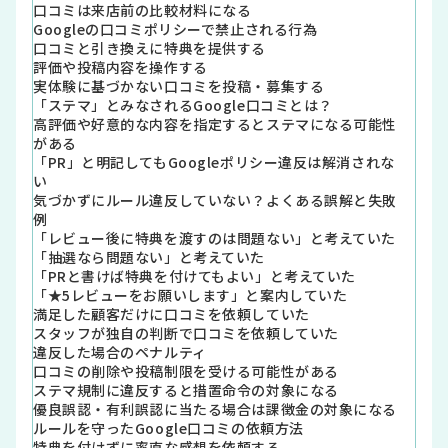
口コミは来店前の比較材料になる
Googleの口コミポリシーで禁止される行為
口コミと引き換えに特典を提供する
評価や投稿内容を操作する
実体験に基づかない口コミを投稿・募集する
「ステマ」とみなされるGoogle口コミとは？
高評価や好意的な内容を指定するとステマになる可能性
がある
「PR」と明記してもGoogleポリシー違反は解消されな
い
気づかずにルール違反していない？よくある誤解と失敗
例
「レビュー後に特典を渡すのは問題ない」と考えていた
「抽選なら問題ない」と考えていた
「PRと書けば特典を付けてもよい」と考えていた
「★5レビューをお願いします」と案内していた
満足した顧客だけに口コミを依頼していた
スタッフが独自の判断で口コミを依頼していた
違反した場合のペナルティ
口コミの削除や投稿制限を受ける可能性がある
ステマ規制に違反すると措置命令の対象になる
優良誤認・有利誤認に当たる場合は課徴金の対象になる
ルールを守ったGoogle口コミの依頼方法
特典を付けずに率直な感想を依頼する