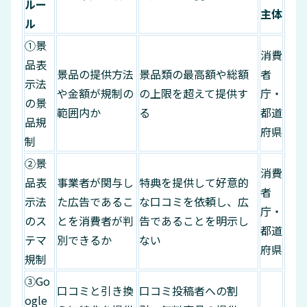
ルー
主体
ル
①景
消費
品表
景品の提供方法
景品類の最高額や総額
者
示法
や金額が規制の
の上限を超えて提供す
庁・
の景
範囲内か
る
都道
品規
府県
制
②景
消費
品表
事業者が関与し
特典を提供して好意的
者
示法
た広告であるこ
な口コミを依頼し、広
庁・
のス
とを消費者が判
告であることを明示し
都道
テマ
別できるか
ない
府県
規制
③Go
口コミと引き換
口コミ投稿者への割
ogle