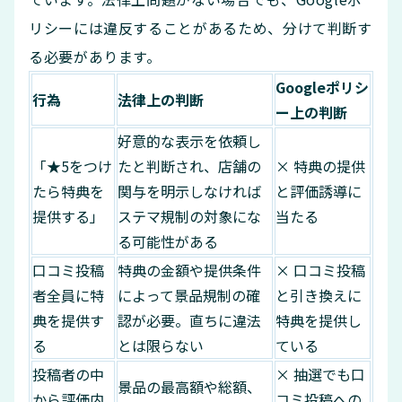
リシーには違反することがあるため、分けて判断す
る必要があります。
Googleポリシ
行為
法律上の判断
ー上の判断
好意的な表示を依頼し
「★5をつけ
たと判断され、店舗の
× 特典の提供
たら特典を
関与を明示しなければ
と評価誘導に
提供する」
ステマ規制の対象にな
当たる
る可能性がある
口コミ投稿
特典の金額や提供条件
× 口コミ投稿
者全員に特
によって景品規制の確
と引き換えに
典を提供す
認が必要。直ちに違法
特典を提供し
る
とは限らない
ている
投稿者の中
× 抽選でも口
景品の最高額や総額、
から評価内
コミ投稿への