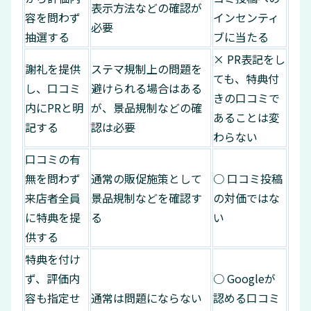
表示方法などの確認が
容を問わず
インセンティ
必要
抽選する
ブに当たる
× PR表記をし
謝礼を提供
ステマ規制上の問題を
ても、特典付
し、口コミ
避けられる場合はある
きの口コミで
内にPRと明
が、景品規制などの確
あることは変
記する
認は必要
わらない
口コミの有
無を問わず
通常の販促施策として
○ 口コミ投稿
来店者全員
景品規制などを確認す
の対価ではな
に特典を提
る
い
供する
特典を付け
ず、評価内
○ Googleが
容も指定せ
通常は問題にならない
認める口コミ