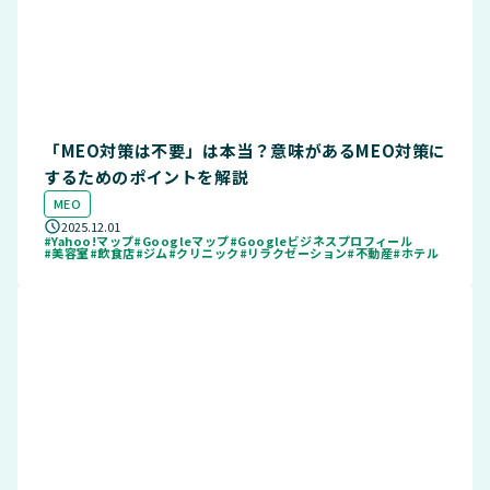
「MEO対策は不要」は本当？意味があるMEO対策に
するためのポイントを解説
MEO
2025.12.01
#Yahoo!マップ
#Googleマップ
#Googleビジネスプロフィール
#美容室
#飲食店
#ジム
#クリニック
#リラクゼーション
#不動産
#ホテル