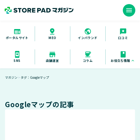
menu
ポータルサイト
インバウンド
口コミ
MEO
お役立ち情報
keyboard_arrow_up
SNS
店舗運営
コラム
お役立ち資料
マガジン
タグ：Googleマップ
＞
セミナー
導入事例
Googleマップの記事