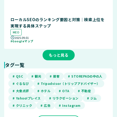
ローカルSEOのランキング要因と対策｜検索上位を
実現する具体ステップ
MEO
2025.09.01
#Googleマップ
もっと見る
タグ一覧
# QSC
# 観光
# 接客
# STOREPADの中の人
# ぐるなび
# Tripadvisor（トリップアドバイザー）
# 大衆点評
# ホテル
# OTA
# 不動産
# Yahoo!プレイス
# リラクゼーション
# ジム
# クリニック
# 広告
# Instagram