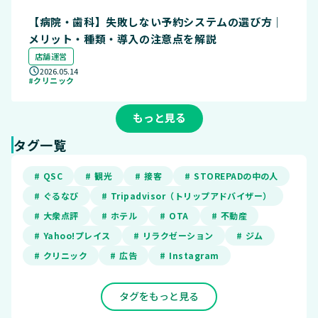
【病院・歯科】失敗しない予約システムの選び方｜
メリット・種類・導入の注意点を解説
店舗運営
2026.05.14
#クリニック
もっと見る
タグ一覧
# QSC
# 観光
# 接客
# STOREPADの中の人
# ぐるなび
# Tripadvisor（トリップアドバイザー）
# 大衆点評
# ホテル
# OTA
# 不動産
# Yahoo!プレイス
# リラクゼーション
# ジム
# クリニック
# 広告
# Instagram
タグをもっと見る