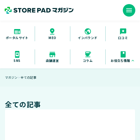
menu
ポータルサイト
インバウンド
口コミ
MEO
お役立ち情報
keyboard_arrow_up
SNS
店舗運営
コラム
お役立ち資料
マガジン
全ての記事
＞
セミナー
導入事例
全ての記事