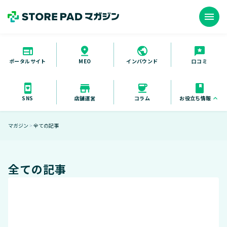
menu
ポータルサイト
インバウンド
口コミ
MEO
お役立ち情報
keyboard_arrow_up
SNS
店舗運営
コラム
お役立ち資料
マガジン
全ての記事
＞
セミナー
導入事例
全ての記事