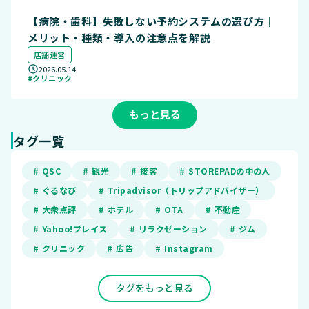
【病院・歯科】失敗しない予約システムの選び方｜
メリット・種類・導入の注意点を解説
店舗運営
2026.05.14
#クリニック
もっと見る
タグ一覧
# QSC
# 観光
# 接客
# STOREPADの中の人
# ぐるなび
# Tripadvisor（トリップアドバイザー）
# 大衆点評
# ホテル
# OTA
# 不動産
# Yahoo!プレイス
# リラクゼーション
# ジム
# クリニック
# 広告
# Instagram
タグをもっと見る