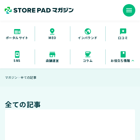
menu
ポータルサイト
インバウンド
口コミ
MEO
お役立ち情報
keyboard_arrow_up
SNS
店舗運営
コラム
お役立ち資料
マガジン
全ての記事
＞
セミナー
導入事例
全ての記事