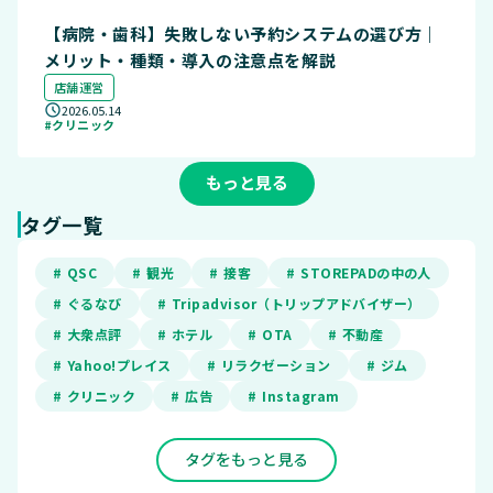
【病院・歯科】失敗しない予約システムの選び方｜
メリット・種類・導入の注意点を解説
店舗運営
2026.05.14
#クリニック
もっと見る
タグ一覧
# QSC
# 観光
# 接客
# STOREPADの中の人
# ぐるなび
# Tripadvisor（トリップアドバイザー）
# 大衆点評
# ホテル
# OTA
# 不動産
# Yahoo!プレイス
# リラクゼーション
# ジム
# クリニック
# 広告
# Instagram
タグをもっと見る