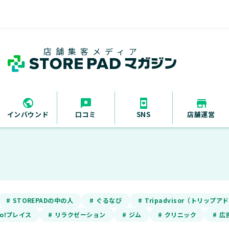
店舗集客メディア
インバウンド
口コミ
SNS
店舗運営
# STOREPADの中の人
# ぐるなび
# Tripadvisor（トリップ
oo!プレイス
# リラクゼーション
# ジム
# クリニック
# 広