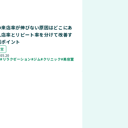
の来店率が伸びない原因はどこにあ
入店率とリピート率を分けて改善す
践ポイント
運営
.05.20
ル
#リラクゼーション
#ジム
#クリニック
#美容室
店