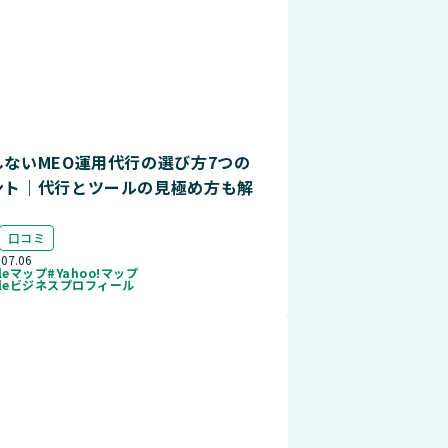
しないMEO運用代行の選び方7つの
ント｜代行とツールの見極め方も解
口コミ
.07.06
gleマップ
#Yahoo!マップ
gleビジネスプロフィール