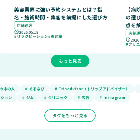
美容業界に強い予約システムとは？指
【病
名・施術時間・集客を前提にした選び方
の選
点を
店舗運営
2026.05.18
店舗
#リラクゼーション
#美容室
2026
#クリ
もっと見る
ADの中の人
# ぐるなび
# Tripadvisor（トリップアドバイザー）
ーション
# ジム
# クリニック
# 広告
# Instagram
タグをもっと見る