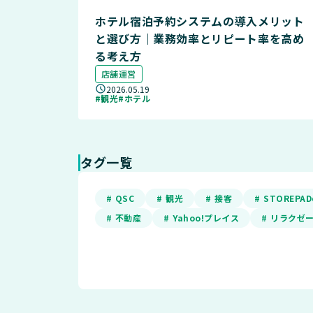
ホテル宿泊予約システムの導入メリット
と選び方｜業務効率とリピート率を高め
る考え方
店舗運営
2026.05.19
#観光
#ホテル
タグ一覧
# QSC
# 観光
# 接客
# STOREP
# 不動産
# Yahoo!プレイス
# リラクゼ