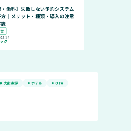
院・歯科】失敗しない予約システム
び方｜メリット・種類・導入の注意
解説
運営
.05.14
ニック
# 大衆点評
# ホテル
# OTA