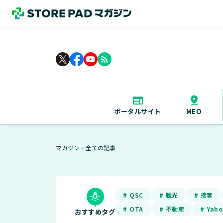
rss_feed
ポータルサイト
MEO
マガジン
全ての記事
＞
# QSC
# 観光
# 接客
# OTA
# 不動産
# Yah
おすすめタグ