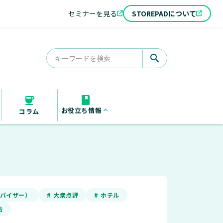
セミナーを見る
STOREPADについて
search
お役立ち情報
keyboard_arrow_up
コラム
お役立ち資料
セミナー
導入事例
アドバイザー）
# 大衆点評
# ホテル
告