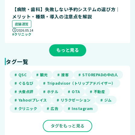
【病院・歯科】失敗しない予約システムの選び方｜
メリット・種類・導入の注意点を解説
店舗運営
2026.05.14
#クリニック
もっと見る
タグ一覧
# QSC
# 観光
# 接客
# STOREPADの中の人
# ぐるなび
# Tripadvisor（トリップアドバイザー）
# 大衆点評
# ホテル
# OTA
# 不動産
# Yahoo!プレイス
# リラクゼーション
# ジム
# クリニック
# 広告
# Instagram
タグをもっと見る