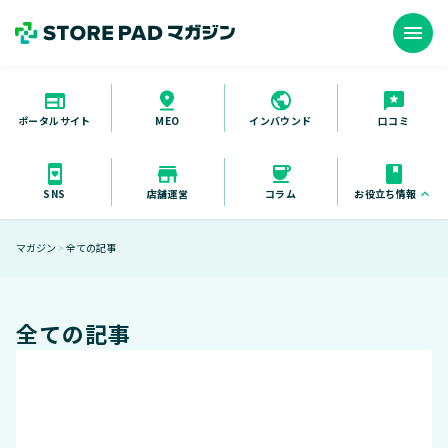
menu
ポータルサイト
インバウンド
口コミ
MEO
お役立ち情報
keyboard_arrow_up
SNS
店舗運営
コラム
お役立ち資料
マガジン
全ての記事
＞
セミナー
導入事例
全ての記事