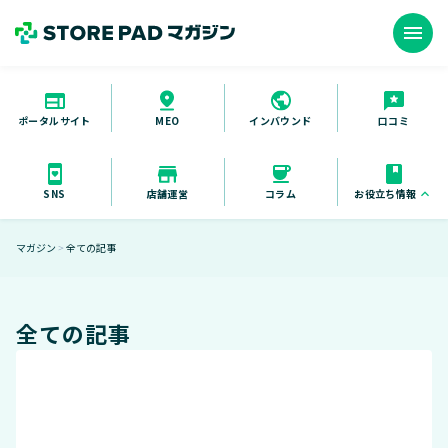
menu
ポータルサイト
インバウンド
口コミ
MEO
お役立ち情報
keyboard_arrow_up
SNS
店舗運営
コラム
お役立ち資料
マガジン
全ての記事
＞
セミナー
導入事例
全ての記事