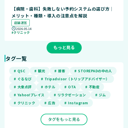
【病院・歯科】失敗しない予約システムの選び方｜
メリット・種類・導入の注意点を解説
店舗運営
2026.05.14
#クリニック
もっと見る
タグ一覧
# QSC
# 観光
# 接客
# STOREPADの中の人
# ぐるなび
# Tripadvisor（トリップアドバイザー）
# 大衆点評
# ホテル
# OTA
# 不動産
# Yahoo!プレイス
# リラクゼーション
# ジム
# クリニック
# 広告
# Instagram
タグをもっと見る