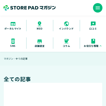
menu
ポータルサイト
インバウンド
口コミ
MEO
お役立ち情報
keyboard_arrow_up
SNS
店舗運営
コラム
お役立ち資料
マガジン
全ての記事
＞
セミナー
導入事例
全ての記事