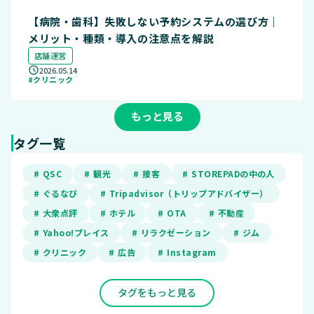
【病院・歯科】失敗しない予約システムの選び方｜
メリット・種類・導入の注意点を解説
店舗運営
2026.05.14
#クリニック
もっと見る
タグ一覧
# QSC
# 観光
# 接客
# STOREPADの中の人
# ぐるなび
# Tripadvisor（トリップアドバイザー）
# 大衆点評
# ホテル
# OTA
# 不動産
# Yahoo!プレイス
# リラクゼーション
# ジム
# クリニック
# 広告
# Instagram
タグをもっと見る