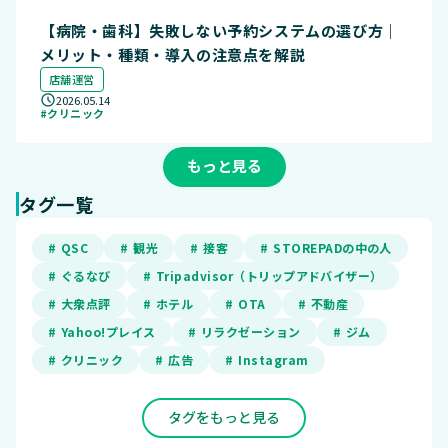
【病院・歯科】失敗しない予約システムの選び方｜
メリット・種類・導入の注意点を解説
店舗運営
2026.05.14
#クリニック
もっと見る
タグ一覧
# QSC
# 観光
# 接客
# STOREPADの中の人
# ぐるなび
# Tripadvisor（トリップアドバイザー）
# 大衆点評
# ホテル
# OTA
# 不動産
# Yahoo!プレイス
# リラクゼーション
# ジム
# クリニック
# 広告
# Instagram
タグをもっと見る