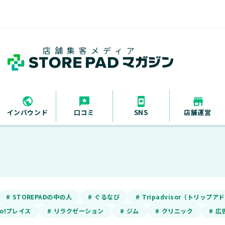
店舗集客メディア
インバウンド
口コミ
SNS
店舗運営
# STOREPADの中の人
# ぐるなび
# Tripadvisor（トリップ
oo!プレイス
# リラクゼーション
# ジム
# クリニック
# 広