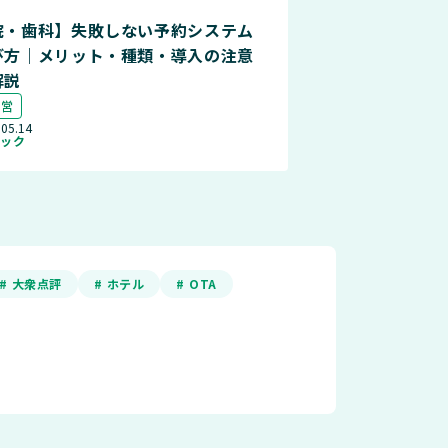
院・歯科】失敗しない予約システム
び方｜メリット・種類・導入の注意
解説
運営
.05.14
ニック
# 大衆点評
# ホテル
# OTA