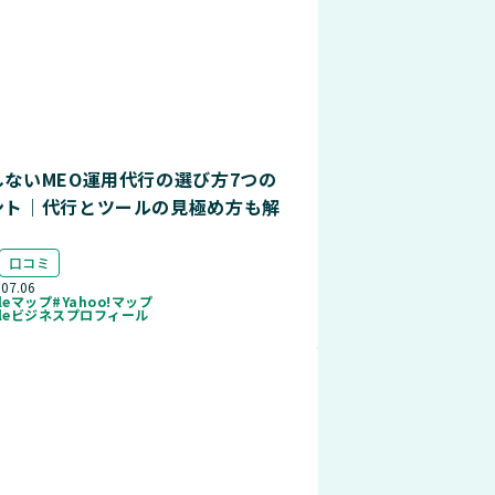
しないMEO運用代行の選び方7つの
ント｜代行とツールの見極め方も解
口コミ
.07.06
gleマップ
#Yahoo!マップ
gleビジネスプロフィール