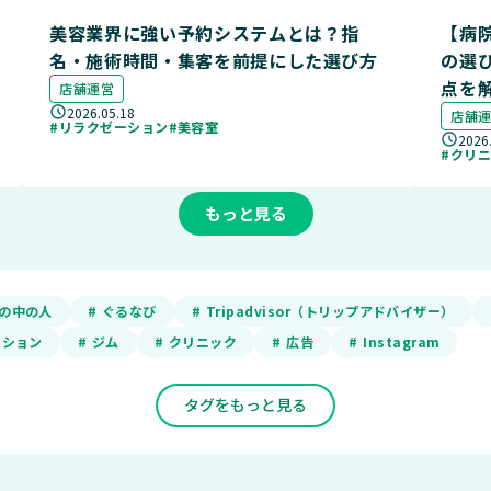
美容業界に強い予約システムとは？指
【病
名・施術時間・集客を前提にした選び方
の選
点を
店舗運営
2026.05.18
店舗
#リラクゼーション
#美容室
2026
#クリ
もっと見る
ADの中の人
# ぐるなび
# Tripadvisor（トリップアドバイザー）
ーション
# ジム
# クリニック
# 広告
# Instagram
タグをもっと見る