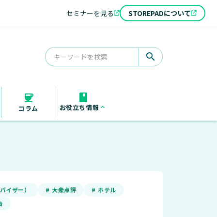
セミナーを見る
STOREPADについて
search
お役立ち情報
keyboard_arrow_up
コラム
お役立ち資料
セミナー
導入事例
アドバイザー）
# 大衆点評
# ホテル
告