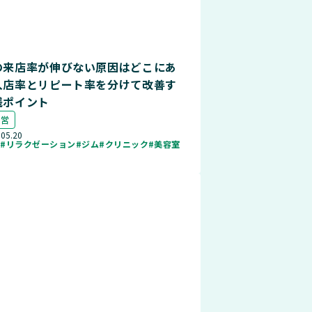
の来店率が伸びない原因はどこにあ
入店率とリピート率を分けて改善す
践ポイント
運営
.05.20
ル
#リラクゼーション
#ジム
#クリニック
#美容室
店