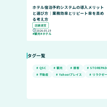
ホテル宿泊予約システムの導入メリット
と選び方｜業務効率とリピート率を高め
る考え方
店舗運営
2026.05.19
#観光
#ホテル
タグ一覧
# QSC
# 観光
# 接客
# STOREP
# 不動産
# Yahoo!プレイス
# リラクゼ