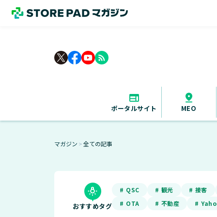
rss_feed
ポータルサイト
MEO
マガジン
全ての記事
＞
# QSC
# 観光
# 接客
# OTA
# 不動産
# Yah
おすすめタグ