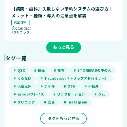
【病院・歯科】失敗しない予約システムの選び方｜
メリット・種類・導入の注意点を解説
店舗運営
2026.05.14
#クリニック
もっと見る
タグ一覧
# QSC
# 観光
# 接客
# STOREPADの中の人
# ぐるなび
# Tripadvisor（トリップアドバイザー）
# 大衆点評
# ホテル
# OTA
# 不動産
# Yahoo!プレイス
# リラクゼーション
# ジム
# クリニック
# 広告
# Instagram
タグをもっと見る