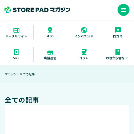
menu
ポータルサイト
インバウンド
口コミ
MEO
お役立ち情報
keyboard_arrow_up
SNS
店舗運営
コラム
お役立ち資料
マガジン
全ての記事
＞
セミナー
導入事例
全ての記事