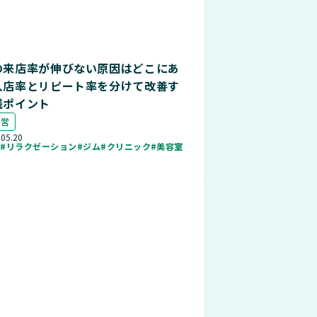
の来店率が伸びない原因はどこにあ
入店率とリピート率を分けて改善す
践ポイント
運営
.05.20
ル
#リラクゼーション
#ジム
#クリニック
#美容室
店