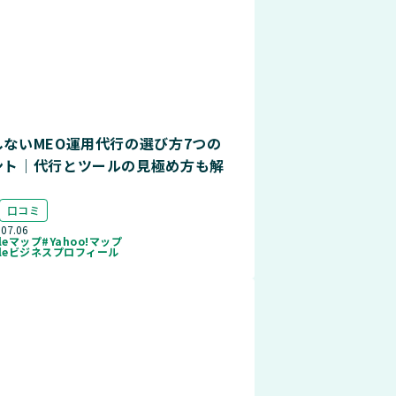
しないMEO運用代行の選び方7つの
ント｜代行とツールの見極め方も解
口コミ
.07.06
gleマップ
#Yahoo!マップ
gleビジネスプロフィール