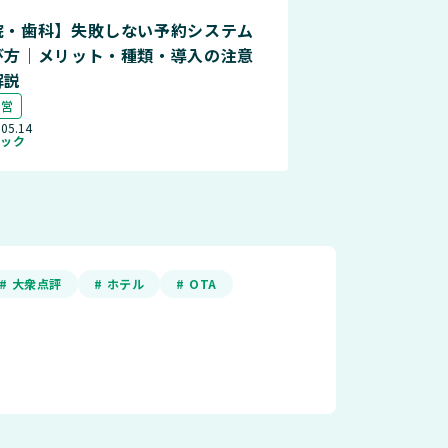
院・歯科】失敗しない予約システム
び方｜メリット・種類・導入の注意
解説
運営
.05.14
ニック
# 大衆点評
# ホテル
# OTA