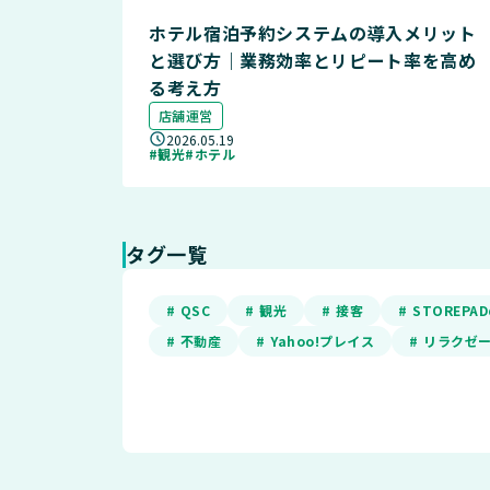
ホテル宿泊予約システムの導入メリット
と選び方｜業務効率とリピート率を高め
る考え方
店舗運営
2026.05.19
#観光
#ホテル
タグ一覧
# QSC
# 観光
# 接客
# STOREP
# 不動産
# Yahoo!プレイス
# リラクゼ