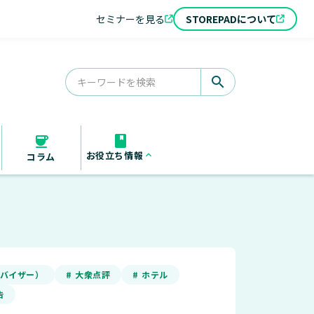
セミナーを見る
STOREPADについて
search
お役立ち情報
keyboard_arrow_up
コラム
お役立ち資料
セミナー
導入事例
アドバイザー）
# 大衆点評
# ホテル
告