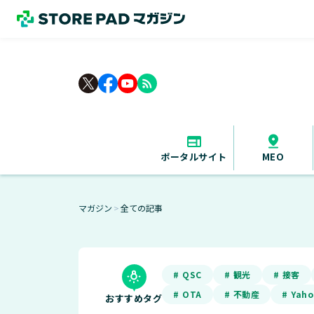
rss_feed
ポータルサイト
MEO
マガジン
全ての記事
＞
# QSC
# 観光
# 接客
# OTA
# 不動産
# Yah
おすすめタグ