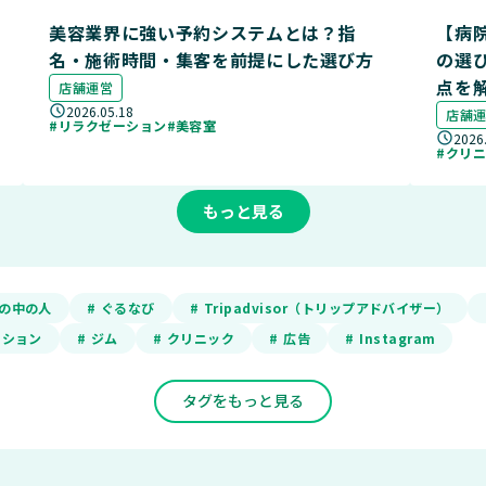
美容業界に強い予約システムとは？指
【病
名・施術時間・集客を前提にした選び方
の選
点を
店舗運営
2026.05.18
店舗
#リラクゼーション
#美容室
2026
#クリ
もっと見る
ADの中の人
# ぐるなび
# Tripadvisor（トリップアドバイザー）
ーション
# ジム
# クリニック
# 広告
# Instagram
タグをもっと見る