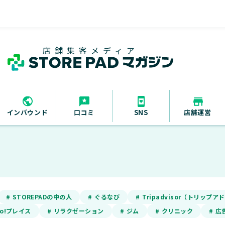
店舗集客メディア
インバウンド
口コミ
SNS
店舗運営
# STOREPADの中の人
# ぐるなび
# Tripadvisor（トリップ
oo!プレイス
# リラクゼーション
# ジム
# クリニック
# 広