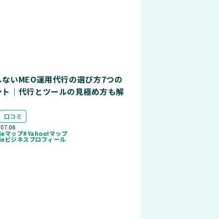
しないMEO運用代行の選び方7つの
ント｜代行とツールの見極め方も解
口コミ
.07.06
gleマップ
#Yahoo!マップ
gleビジネスプロフィール