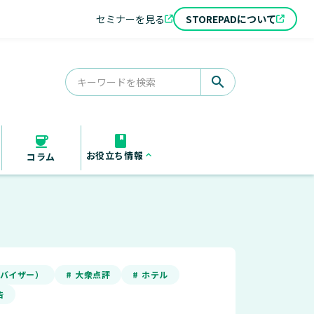
セミナーを見る
STOREPADについて
search
お役立ち情報
keyboard_arrow_up
コラム
お役立ち資料
セミナー
導入事例
アドバイザー）
# 大衆点評
# ホテル
告