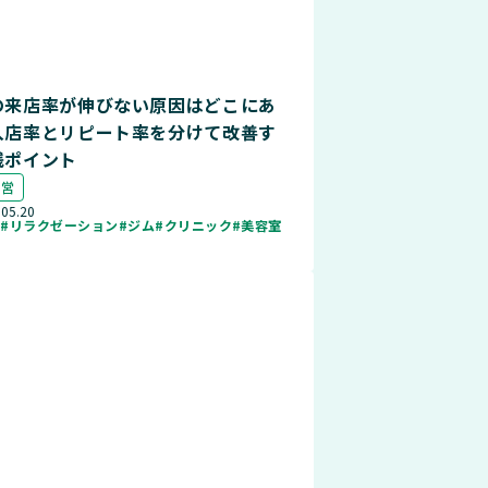
の来店率が伸びない原因はどこにあ
入店率とリピート率を分けて改善す
践ポイント
運営
.05.20
ル
#リラクゼーション
#ジム
#クリニック
#美容室
店