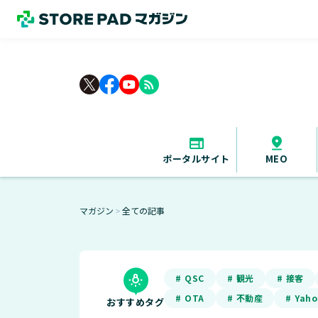
rss_feed
ポータルサイト
MEO
マガジン
全ての記事
＞
# QSC
# 観光
# 接客
# OTA
# 不動産
# Yah
おすすめタグ