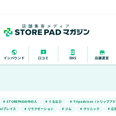
店舗集客メディア
インバウンド
口コミ
SNS
店舗運営
# STOREPADの中の人
# ぐるなび
# Tripadvisor（トリップ
oo!プレイス
# リラクゼーション
# ジム
# クリニック
# 広