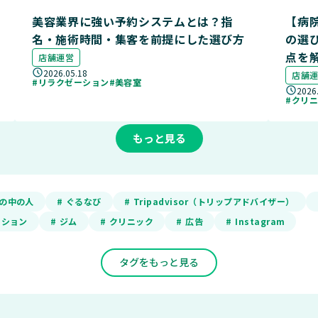
美容業界に強い予約システムとは？指
【病
名・施術時間・集客を前提にした選び方
の選
点を
店舗運営
2026.05.18
店舗
#リラクゼーション
#美容室
2026
#クリ
もっと見る
ADの中の人
# ぐるなび
# Tripadvisor（トリップアドバイザー）
ーション
# ジム
# クリニック
# 広告
# Instagram
タグをもっと見る