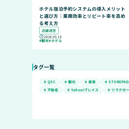
ホテル宿泊予約システムの導入メリット
と選び方｜業務効率とリピート率を高め
る考え方
店舗運営
2026.05.19
#観光
#ホテル
タグ一覧
# QSC
# 観光
# 接客
# STOREP
# 不動産
# Yahoo!プレイス
# リラクゼ