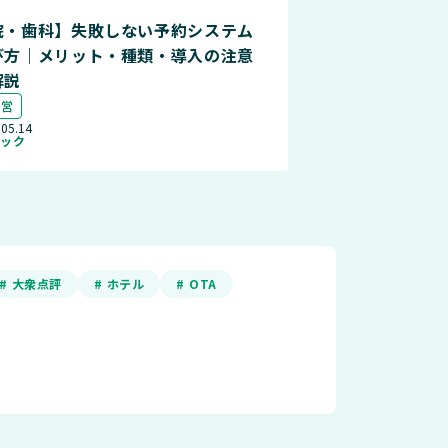
院・歯科】失敗しない予約システム
び方｜メリット・種類・導入の注意
解説
運営
.05.14
ニック
# 大衆点評
# ホテル
# OTA