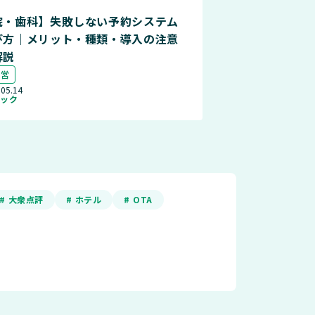
院・歯科】失敗しない予約システム
び方｜メリット・種類・導入の注意
解説
運営
.05.14
ニック
# 大衆点評
# ホテル
# OTA