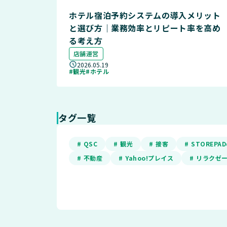
ホテル宿泊予約システムの導入メリット
と選び方｜業務効率とリピート率を高め
る考え方
店舗運営
2026.05.19
#観光
#ホテル
タグ一覧
# QSC
# 観光
# 接客
# STOREP
# 不動産
# Yahoo!プレイス
# リラクゼ