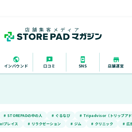
店舗集客メディア
インバウンド
口コミ
SNS
店舗運営
# STOREPADの中の人
# ぐるなび
# Tripadvisor（トリップ
oo!プレイス
# リラクゼーション
# ジム
# クリニック
# 広