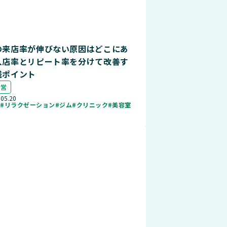
の来店率が伸びない原因はどこにあ
入店率とリピート率を分けて改善す
践ポイント
運営
.05.20
ル
#リラクゼーション
#ジム
#クリニック
#美容室
店