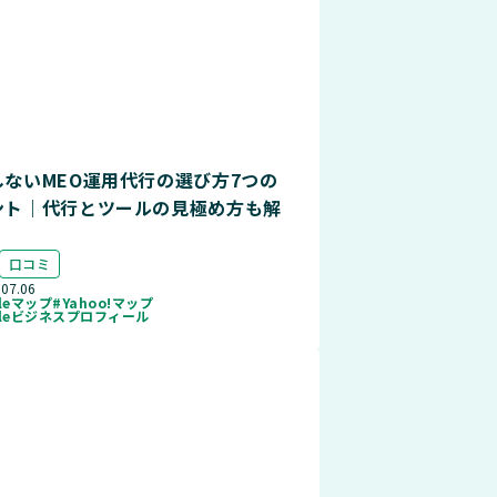
しないMEO運用代行の選び方7つの
ント｜代行とツールの見極め方も解
口コミ
.07.06
gleマップ
#Yahoo!マップ
gleビジネスプロフィール