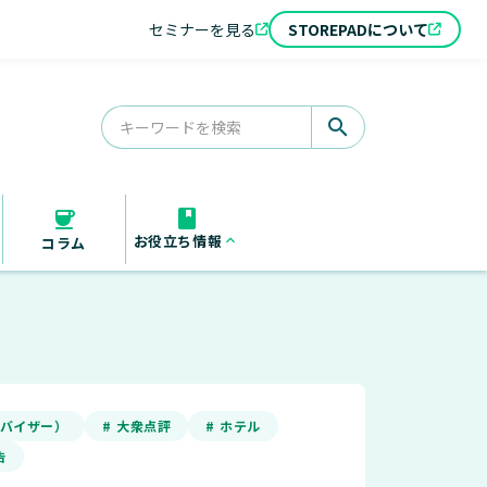
セミナーを見る
STOREPADについて
search
お役立ち情報
keyboard_arrow_up
コラム
お役立ち資料
セミナー
導入事例
アドバイザー）
# 大衆点評
# ホテル
告