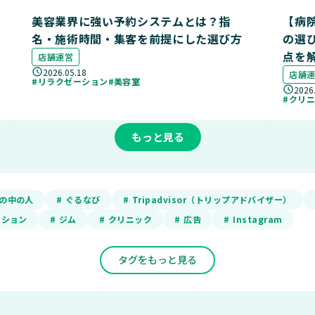
美容業界に強い予約システムとは？指
【病
名・施術時間・集客を前提にした選び方
の選
点を
店舗運営
2026.05.18
店舗
#リラクゼーション
#美容室
2026
#クリ
もっと見る
ADの中の人
# ぐるなび
# Tripadvisor（トリップアドバイザー）
ーション
# ジム
# クリニック
# 広告
# Instagram
タグをもっと見る