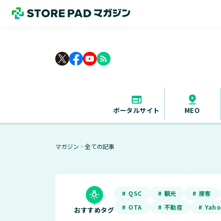
rss_feed
ポータルサイト
MEO
マガジン
全ての記事
＞
# QSC
# 観光
# 接客
# OTA
# 不動産
# Yah
おすすめタグ