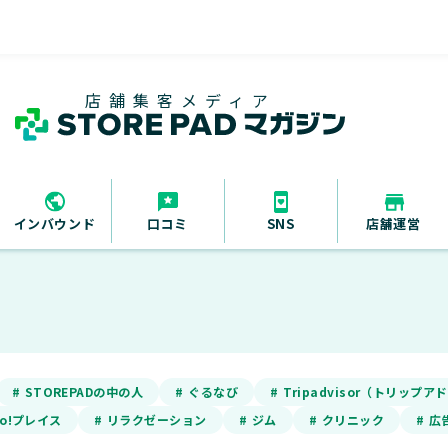
店舗集客メディア
インバウンド
口コミ
SNS
店舗運営
# STOREPADの中の人
# ぐるなび
# Tripadvisor（トリップ
oo!プレイス
# リラクゼーション
# ジム
# クリニック
# 広