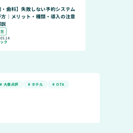
院・歯科】失敗しない予約システム
び方｜メリット・種類・導入の注意
解説
運営
.05.14
ニック
# 大衆点評
# ホテル
# OTA