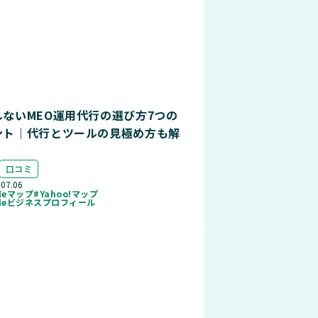
しないMEO運用代行の選び方7つの
ント｜代行とツールの見極め方も解
口コミ
.07.06
gleマップ
#Yahoo!マップ
gleビジネスプロフィール