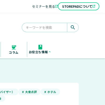
セミナーを見る
STOREPADについて
search
お役立ち情報
keyboard_arrow_up
コラム
お役立ち資料
セミナー
導入事例
アドバイザー）
# 大衆点評
# ホテル
告