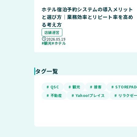
ホテル宿泊予約システムの導入メリット
と選び方｜業務効率とリピート率を高め
る考え方
店舗運営
2026.05.19
#観光
#ホテル
タグ一覧
# QSC
# 観光
# 接客
# STOREP
# 不動産
# Yahoo!プレイス
# リラクゼ