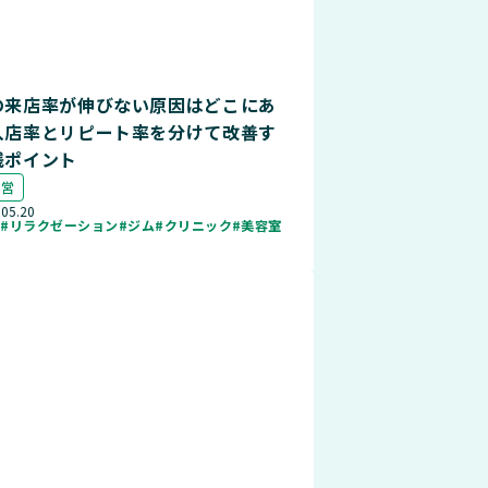
の来店率が伸びない原因はどこにあ
入店率とリピート率を分けて改善す
践ポイント
運営
.05.20
ル
#リラクゼーション
#ジム
#クリニック
#美容室
店