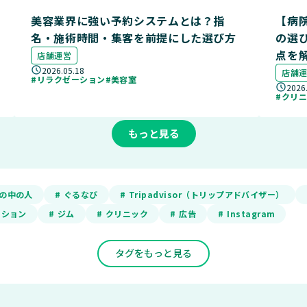
美容業界に強い予約システムとは？指
【病
名・施術時間・集客を前提にした選び方
の選
点を
店舗運営
2026.05.18
店舗
#リラクゼーション
#美容室
2026
#クリ
もっと見る
ADの中の人
# ぐるなび
# Tripadvisor（トリップアドバイザー）
ーション
# ジム
# クリニック
# 広告
# Instagram
タグをもっと見る