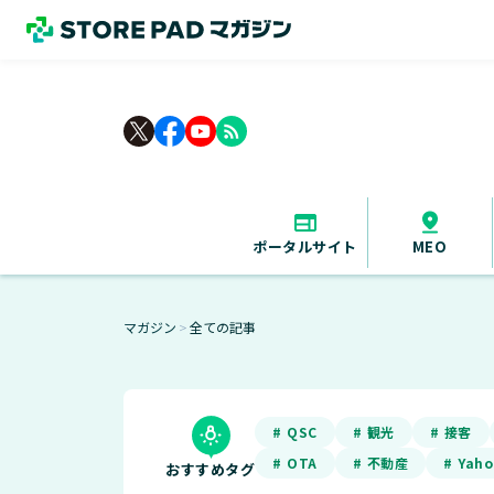
rss_feed
ポータルサイト
MEO
マガジン
全ての記事
＞
# QSC
# 観光
# 接客
# OTA
# 不動産
# Yah
おすすめタグ