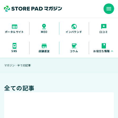
menu
ポータルサイト
インバウンド
口コミ
MEO
お役立ち情報
keyboard_arrow_up
SNS
店舗運営
コラム
お役立ち資料
マガジン
全ての記事
＞
セミナー
導入事例
全ての記事