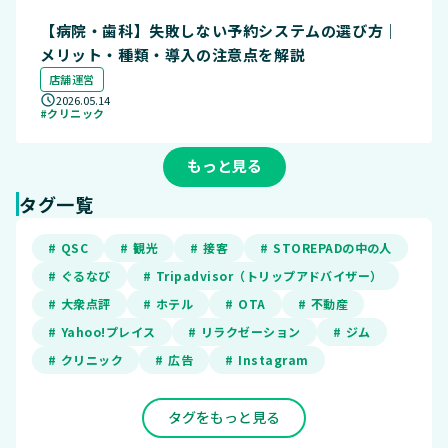
【病院・歯科】失敗しない予約システムの選び方｜
メリット・種類・導入の注意点を解説
店舗運営
2026.05.14
#クリニック
もっと見る
タグ一覧
# QSC
# 観光
# 接客
# STOREPADの中の人
# ぐるなび
# Tripadvisor（トリップアドバイザー）
# 大衆点評
# ホテル
# OTA
# 不動産
# Yahoo!プレイス
# リラクゼーション
# ジム
# クリニック
# 広告
# Instagram
タグをもっと見る