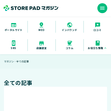
menu
ポータルサイト
インバウンド
口コミ
MEO
お役立ち情報
keyboard_arrow_up
SNS
店舗運営
コラム
お役立ち資料
マガジン
全ての記事
＞
セミナー
導入事例
全ての記事