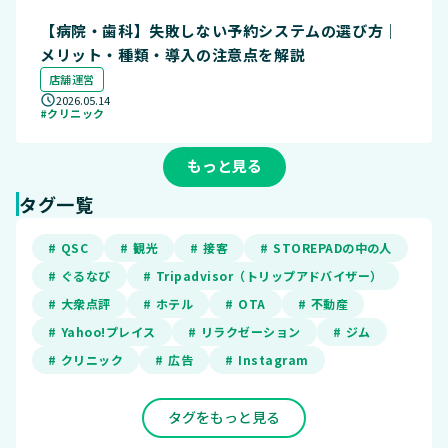
【病院・歯科】失敗しない予約システムの選び方｜
メリット・種類・導入の注意点を解説
店舗運営
2026.05.14
#クリニック
もっと見る
タグ一覧
# QSC
# 観光
# 接客
# STOREPADの中の人
# ぐるなび
# Tripadvisor（トリップアドバイザー）
# 大衆点評
# ホテル
# OTA
# 不動産
# Yahoo!プレイス
# リラクゼーション
# ジム
# クリニック
# 広告
# Instagram
タグをもっと見る