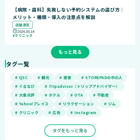
【病院・歯科】失敗しない予約システムの選び方｜
メリット・種類・導入の注意点を解説
店舗運営
2026.05.14
#クリニック
もっと見る
タグ一覧
# QSC
# 観光
# 接客
# STOREPADの中の人
# ぐるなび
# Tripadvisor（トリップアドバイザー）
# 大衆点評
# ホテル
# OTA
# 不動産
# Yahoo!プレイス
# リラクゼーション
# ジム
# クリニック
# 広告
# Instagram
タグをもっと見る