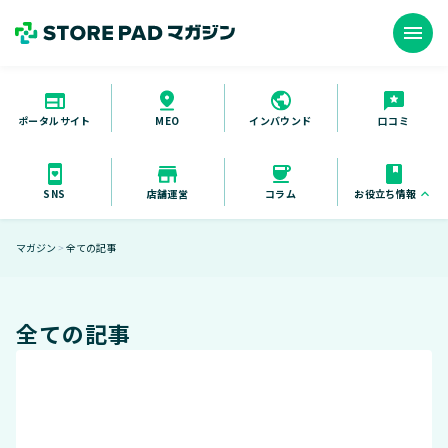
menu
ポータルサイト
インバウンド
口コミ
MEO
お役立ち情報
keyboard_arrow_up
SNS
店舗運営
コラム
お役立ち資料
マガジン
全ての記事
＞
セミナー
導入事例
全ての記事